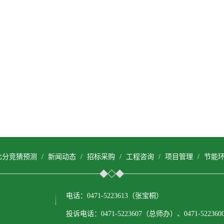
比分竞猜预测
/
新闻动态
/
招标采购
/
工程咨询
/
项目管理
/
节能
电话：0471-5223613（张宝桐）
投诉电话：0471-5223607（总师办）、0471-522