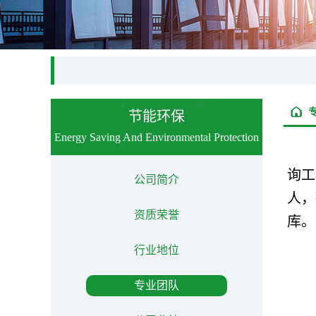
节能环保
Energy Saving And Environmental Protection
询工
公司简介
人，
资质荣誉
库。
行业地位
专业团队