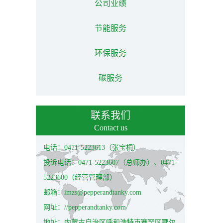
公司业绩
节能服务
环保服务
碳服务
联系我们
Contact us
电话：0471-5223613（张宝桐）
投诉电话：0471-5223607（总师办）、0471-
5223600（经营管理部）
邮箱：imzs@pepperandtanky.com
网址：//pepperandtanky.com/
地址：内蒙古自治区呼和浩特市赛罕区鄂尔