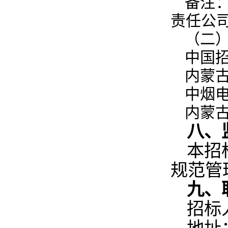
备注
责任公司
（二
中国招标
内蒙古招
中烟电子
内蒙古
八、
本招
规范管
九、
招标