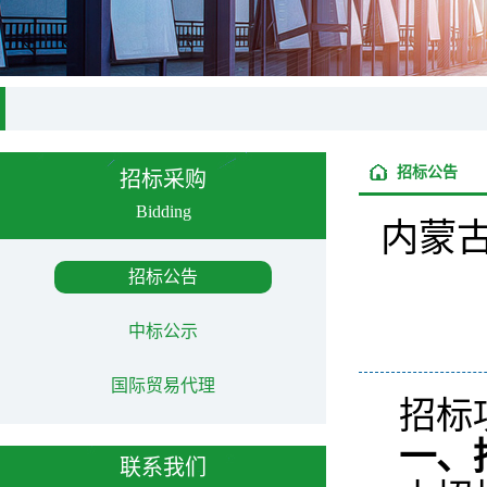
招标公告
招标采购
Bidding
内蒙古
招标公告
中标公示
国际贸易代理
招标
一、
联系我们