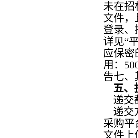
未在招
文件，
登录、
详见“
应保密
用：5
告七、
五、
递交截
递交
采购平
文件上