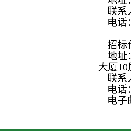
地址
联系
电话：0
招标
地址
大厦10
联系
电话：0
电子邮