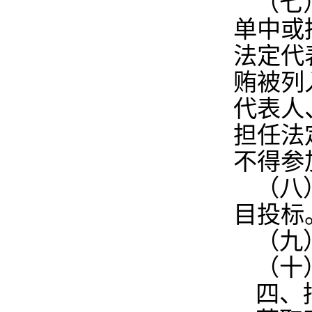
（七
单中或
法定代
贿被列
代表人
担任法
不得参
（八
目投标
（九
（十
四、