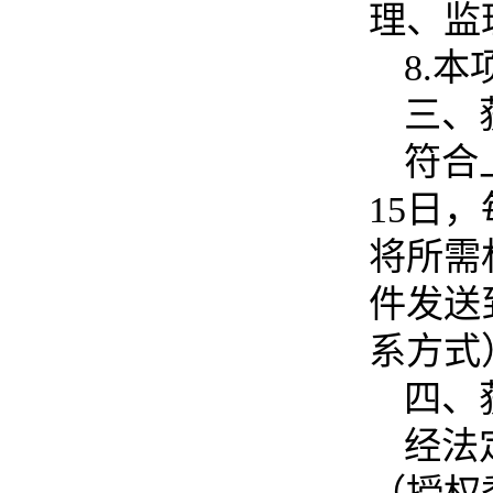
理、监
8.
本
三、
符合
15日，
将所需
件发送到
系方式
四、
经法