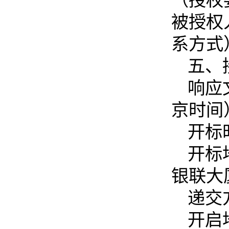
（授权
被授权
系方式
五、
响应
京时间
开标时
开标
银联大
递交
开启