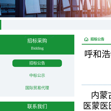
招标公告
招标采购
Bidding
呼和浩
招标公告
中标公示
国际贸易代理
内蒙
医蒙医
联系我们