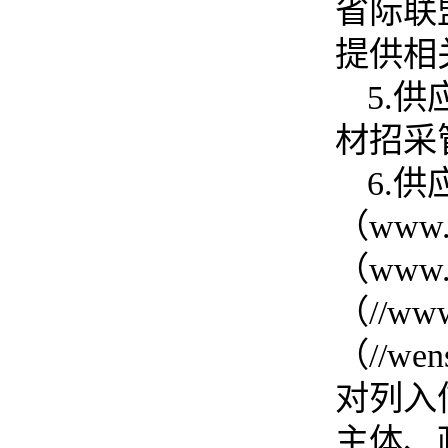
省际联
提供相
5.
供
材招采
6.
供
（www.
（www
（//ww
（//we
对列入
主体、