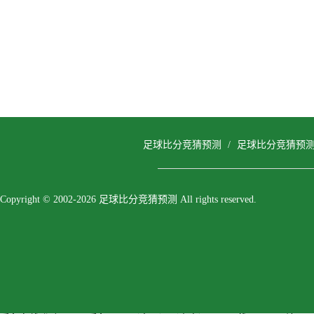
足球比分竞猜预测
/
足球比分竞猜预
Copyright © 2002-2026 足球比分竞猜预测 All rights reserved.