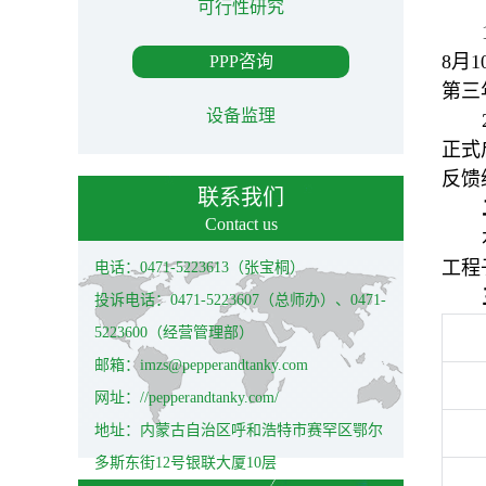
可行性研究
8月
PPP咨询
第三
设备监理
正式
反馈
联系我们
Contact us
工程
电话：0471-5223613（张宝桐）
投诉电话：0471-5223607（总师办）、0471-
5223600（经营管理部）
邮箱：imzs@pepperandtanky.com
网址：//pepperandtanky.com/
地址：内蒙古自治区呼和浩特市赛罕区鄂尔
多斯东街12号银联大厦10层