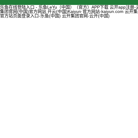
乐鱼在线登陆入口 - 乐鱼LeYu（中国）（官方）APP下载
云开app注册
集团官网(中国)官方网站
开云(中国)Kaiyun·官方网站-kaiyun.com
云开集
官方站页面登录入口-乐鱼(中国)
云开集团官网-云开(中国)