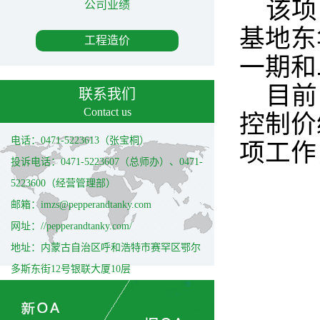
该项
公司业绩
基地东
工程造价
一期和
目前
联系我们
Contact us
控制价
电话：0471-5223613（张宝桐）
项工作
投诉电话：0471-5223607（总师办）、0471-
5223600（经营管理部）
邮箱：imzs@pepperandtanky.com
网址：//pepperandtanky.com/
地址：内蒙古自治区呼和浩特市赛罕区鄂尔
多斯东街12号银联大厦10层