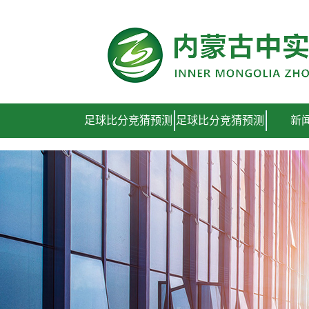
足球比分竞猜预测
足球比分竞猜预测
足球比分竞猜预测
新