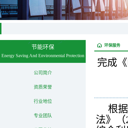
环保服务
节能环保
Energy Saving And Environmental Protection
完成《
公司简介
资质荣誉
行业地位
根据
专业团队
法》（