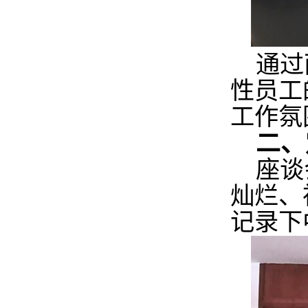
通过
性员工
工作氛
二、
座谈
灿烂、
记录下