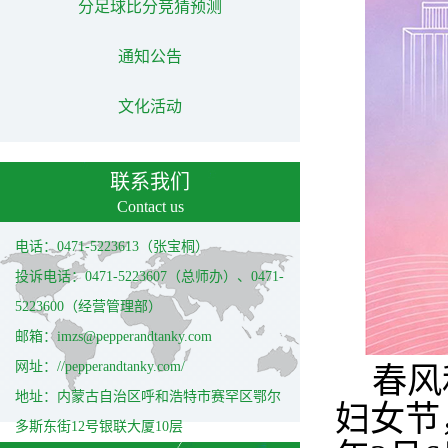
分足球比分竞猜预测
通知公告
文化活动
联系我们
Contact us
电话：0471-5223613（张宝桐）
投诉电话：0471-5223607（总师办）、0471-
5223600（经营管理部）
邮箱：imzs@pepperandtanky.com
网址：//pepperandtanky.com/
春风
地址：内蒙古自治区呼和浩特市赛罕区鄂尔
妇女节
多斯东街12号银联大厦10层