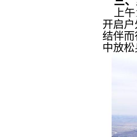
三、
上午
开启户
结伴而
中放松