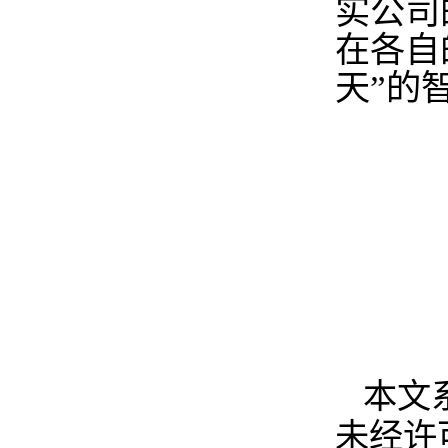
实公司
在各自
天”的
本文
未经许