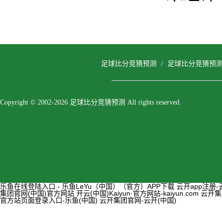
足球比分竞猜预测
/
足球比分竞猜预
Copyright © 2002-2026 足球比分竞猜预测 All rights reserved.
乐鱼在线登陆入口 - 乐鱼LeYu（中国）（官方）APP下载
云开app注册
集团官网(中国)官方网站
开云(中国)Kaiyun·官方网站-kaiyun.com
云开集
官方站页面登录入口-乐鱼(中国)
云开集团官网-云开(中国)