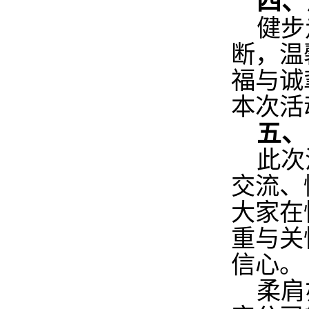
四、
健步
断，温
福与诚
本次活
五、
此次
交流、
大家在
重与关
信心。
柔肩