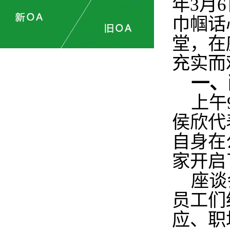
年3月
巾帼话
堂，在
充实而
一、
上午
侯欣代
自身在
家开启
座谈
员工们
应、职